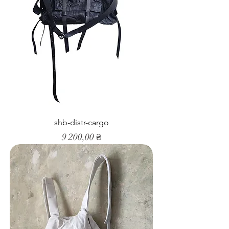
shb-distr-cargo
Ціна
9 200,00 ₴