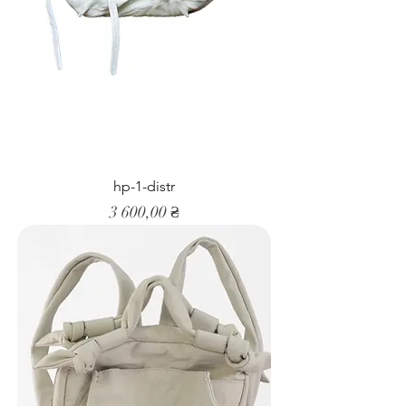
hp-1-distr
Ціна
3 600,00 ₴