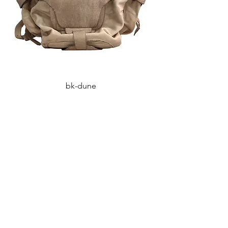
bk-dune
Ціна
14 600,00 ₴