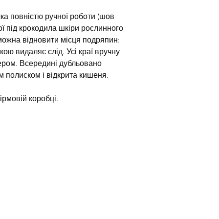
а повністю ручної роботи (шов
ї під крокодила шкіри рослинного
 можна відновити місця подряпин:
ю видаляє слід. Усі краї вручну
зером. Всередині дубльовано
м полиском і відкрита кишеня.
ірмовій коробці.