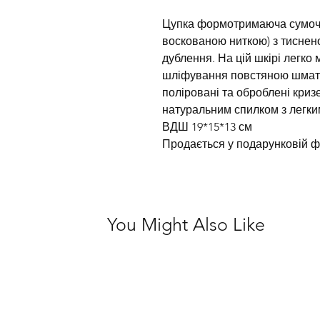
Цупка формотримаюча сумочк
воскованою ниткою) з тиснено
дублення. На цій шкірі легко
шліфування повстяною шматко
поліровані та оброблені кри
натуральним спилком з легки
ВДШ 19*15*13 см
Продається у подарунковій ф
You Might Also Like