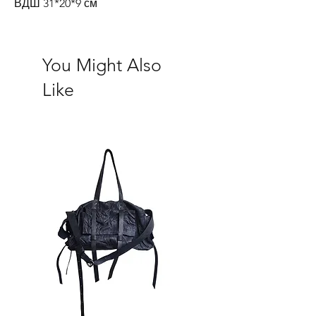
ВДШ 31*20*9 см
You Might Also
Like