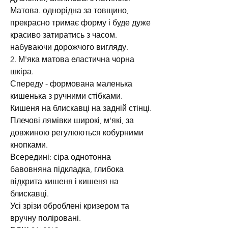
Матова. однорідна за товщино,
прекрасно тримає форму і буде дуже
красиво затиратись з часом.
набуваючи дорожчого вигляду.
2. М'яка матова еластична чорна
шкіра.
Спереду - формована маленька
кишенька з ручними стібками.
Кишеня на блискавці на задній стінці.
Плечові лямівки широкі, м'які, за
довжиною регулюються кобурними
кнопками.
Всередині: сіра однотонна
бавовняна підкладка, глибока
відкрита кишеня і кишеня на
блискавці.
Усі зрізи оброблені кризером та
вручну поліровані.