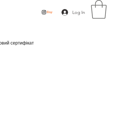
Log In
овий сертифікат
rice