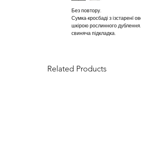
Без повтору.
Сумка-кросбаді з ізстаренї ов
шкірою рослинного дублення.
свиняча підкладка.
Related Products